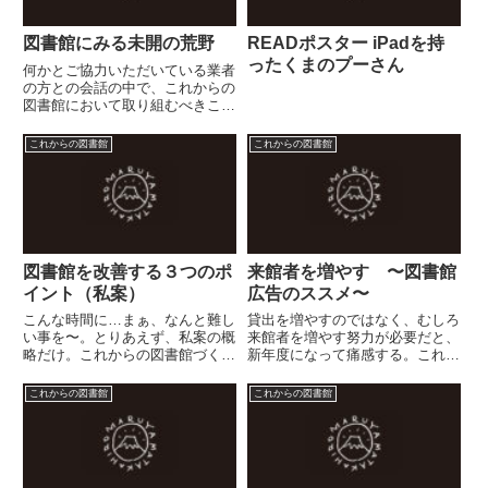
図書館にみる未開の荒野
READポスター iPadを持
ったくまのプーさん
何かとご協力いただいている業者
の方との会話の中で、これからの
図書館において取り組むべきこと
が「未開の荒野」のように広がっ
ていることを、お互いに確認する
これからの図書館
これからの図書館
に至った。未開の荒野その１ 郷
土資料から地域資料、地域情報そ
して［地域コンテンツ］を図書
館...
図書館を改善する３つのポ
来館者を増やす 〜図書館
イント（私案）
広告のススメ〜
こんな時間に…まぁ、なんと難し
貸出を増やすのではなく、むしろ
い事を〜。とりあえず、私案の概
来館者を増やす努力が必要だと、
略だけ。これからの図書館づくり
新年度になって痛感する。これま
に必要な改善ポイントを３つに絞
での図書館経営手法的には、これ
ってみました。１．公共図書館の
といった「決め手」のようなもの
これからの図書館
これからの図書館
意思決定機関を明確にする。
は実は存在していない。誤解を恐
首長？教育長？それとも図書館
れずに言えば、 “これまでの図
長？ いったい誰が図書館の意思
書館は、広告を出したことがな
決...
い...