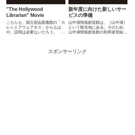
"The Hollywood
新年度に向けた新しいサー
Librarian" Movie
ビスの準備
こちらも、国立国会図書館の「カ
山中湖情報創造館は、［山中湖］
レントアウェアネス」からもは
という観光地にある。そのため、
や、説明は必要ないだろう。
山中湖情報創造館の利用者登録
The Hollywood Librarian (Movie)
は、免許証や保険証などをご提示
こういう映画は、日本の図書館の
いただければ、村内村外を問わず
日常に、大いに影響を与えてくれ
に、登録することができ、図書や
スポンサーリンク
る...かも...。予告編はこち...
視聴覚資料の貸出、マルチメディ
アコーナーや学習室の利用ができ
る...