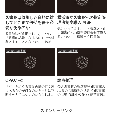
が...
図書館は収集した資料に対
横浜市立図書館への指定管
してどこまで許諾を得る必
理者制度導入 可決
要があるのか
気になってます。 ・青葉区・山
内図書館への指定管理者制度導入
図書館法が改正され、なにやら
案について 横浜市立図書館 ・
「電磁的記録」なるものもその対
問われる図書館への指定管理者導
象とすることとなった。いわば、
入/横浜市会常任委、２０日採
商用オンラインデータベースの意
決 神奈川新聞 ・行政ファイ
味合いが強いようだが、官公庁や
これからの図書館
これからの図書館
ル：横浜市立山内図書館の指定管
自治体等がウェブに掲載している
理者制条例案が委員会可決 ／神
ウェブページやPDFなどもその対
奈川...
象であろう。ところで先日、こ
う...
OPAC +α
論点整理
「本」をめぐる業界再編の行く末
公共図書館の論点整理 (図書館の
にあるものが何なのかを早計に判
現場 7) (図書館の現場 7) (図書館
断すべきではないのかもしれまえ
の現場 7)田村 俊作 / / 勁草書房ス
んが、どこかの時点でこんな
コア選択: ★★★なかなかの力作
OPACができたらいいなぁ...など
だと思います。僕たちが指定管理
と夢想しています。基本的に、検
者として公共図書館の運営に入る
スポンサーリンク
索結果として「本・書籍・文献」
前（今から５年前）に、読んでお