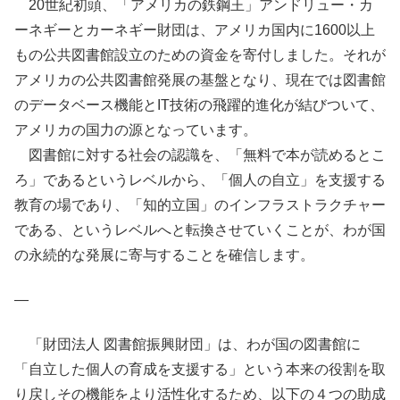
20世紀初頭、「アメリカの鉄鋼王」アンドリュー・カ
ーネギーとカーネギー財団は、アメリカ国内に1600以上
もの公共図書館設立のための資金を寄付しました。それが
アメリカの公共図書館発展の基盤となり、現在では図書館
のデータベース機能とIT技術の飛躍的進化が結びついて、
アメリカの国力の源となっています。
図書館に対する社会の認識を、「無料で本が読めるとこ
ろ」であるというレベルから、「個人の自立」を支援する
教育の場であり、「知的立国」のインフラストラクチャー
である、というレベルへと転換させていくことが、わが国
の永続的な発展に寄与することを確信します。
—
「財団法人 図書館振興財団」は、わが国の図書館に
「自立した個人の育成を支援する」という本来の役割を取
り戻しその機能をより活性化するため、以下の４つの助成