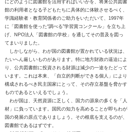
にどのように図書館を活用すればいいかを、将来公共図書
館の利用者となる子どもたちに具体的に体験させるべく、
学識経験者・教育関係者のご助力をいただいて、1997年
に「図書館を使った“調べる”学習賞コンクール」を立ち上
げ、NPO法人「図書館の学校」を通してその普及を図っ
てまいりました。
しかしながら、わが国の図書館が置かれている状況は、
たいへん厳しいものがあります。特に地方財政の逼迫によ
り、公共図書館に投資される財源は減少の一途をたどって
います。これは本来、「自立的判断ができる個人」により
構成されるべき民主国家にとって、その存立基盤を脅かす
ものであるといえるでしょう。
わが国は、天然資源に乏しく、国力の源泉の多くを「人
材」に負っています。国民の知力を高めることが即ちわが
国の発展の原点でありましょう。その根底を支えるのが、
図書館であるはずです。