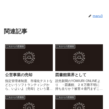
maru3
関連記事
これからの図書館
これからの図書館
公営事業の売却
図書館業界として
指定管理者制度、市場化テストな
読売新聞のYOMIURI ONLINEよ
どというソフトランティングか
り ・図書館、２８万冊不明に
ら、いよいよ［売却］という選択
持ち去りか？被害４億円まずこの
肢を取らざるを得ない状況のよう
記事を読んで、同じ業界人として
です。売れるものは何でも売っ
ちょっと情けない。被害額云々で
これからの図書館
これからの図書館
て...という一方で、地域コミュニ
はなく、この報道が「読売新聞の
ティに委ねるという選択肢もある
調査でわかった」ということだ。
のではないでしょうか。行政側
図書館業界自身がこの...