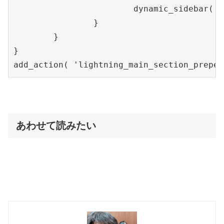
dynamic_sidebar
(
'
}
}
}
add_action
(
'lightning_main_section_prepen
あわせて読みたい