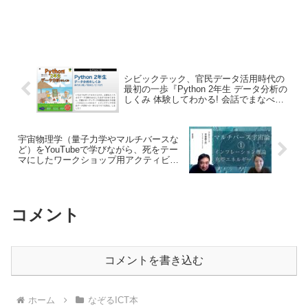
シビックテック、官民データ活用時代の
最初の一歩『Python 2年生 データ分析の
しくみ 体験してわかる! 会話でまなべ
る!』／森巧尚 (著)／翔泳社 – なぞるICT
本
宇宙物理学（量子力学やマルチバースな
ど）をYouTubeで学びながら、死をテー
マにしたワークショップ用アクティビテ
ィを考えてみる
コメント
コメントを書き込む
ホーム
なぞるICT本