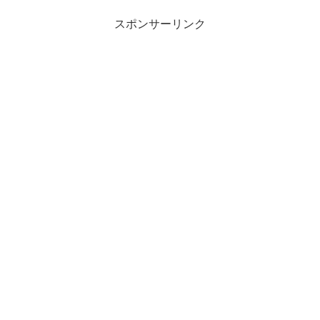
たのですが、たしかにおもしろ
い。なぞれる！できる！なのです
スポンサーリンク
が…何かこうスクレイピングのと
きほどの感動はいまひとつでし
た。...