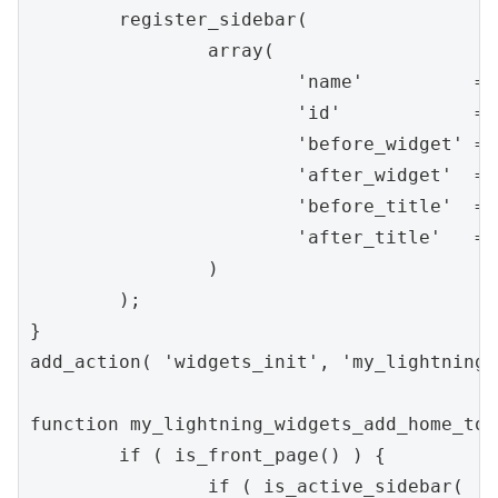
register_sidebar
(
array
(
'name'
=
>
'id'
=
>
'before_widget'
=
>
'after_widget'
=
>
'before_title'
=
>
'after_title'
=
>
)
)
;
}
add_action
(
'widgets_init'
,
'my_lightning_
function
my_lightning_widgets_add_home_top
if
(
is_front_page
(
)
)
{
if
(
is_active_sidebar
(
'h