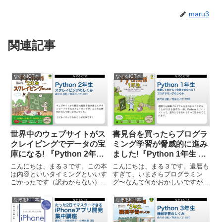
maru3
関連記事
なぞるICT本
なぞるICT本
世界中のウェブサイトがス
書見台を買ったらプログラ
クレイピングでデータの宝
ミング学習が脅威的に進み
庫になる! 『Python 2年生
ました!『Python 1年生 体
スクレイピングのしくみ
験してわかる！会話でまな
こんにちは、まる３です。この本
こんにちは、まる３です。還暦も
体験してわかる！会話でま
べる！プログラミングのし
は内容といいタイミングといいす
すぎて、いまさらプログラミン
ごかったです（訳わからない）。
グ〜なんて何かおかしいですが、
なべる！』／森巧尚 (著)／
くみ』／森巧尚 (著)／翔泳
ちょうど自分が所属している団体
それでもやっぱり死ぬまでに作り
翔泳社 – なぞるICT本
社 – なぞるICT本
の活動の中で、とあるウェブサイ
たいものもあったりして、ぼちぼ
なぞるICT本
なぞるICT本
トが不調をきたし、全ページの内
ちとプログラミング関係の本を
容をチェックしなければならない
「なぞり」ながら、スキルを身に
事態が発生しまして、そんな中
つけたいと思っています。「なぞ