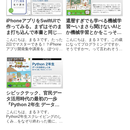
で...
るI...
iPhoneアプリをSwiftUIで
還暦すぎでも学べる機械学
作ってみる。まずはそのま
習〜いまさら聞けないAIと
ま打ち込んで本書と同じ動
か機械学習とかをこっそり
作をするかどうかを確認し
学んで、何かの役に立てた
こんにちは、まる３です。たった
こんにちは、まる３です。この歳
て、それからプログラムの
いなど…。
2日でマスターできる！？iPhone
になってプログラミングですか、
アプリ開発集中講座を、ぽつりぽ
そうですか〜。って言われそうで
仕組みを理解すればいいん
つりと始めています。たった2日
すが、とあることが気になって機
じゃないかな（乱暴です
でマスターできる iPhoneアプリ
械学習とかAIとかを実装レベルで
なぞるICT本
が） – 還暦プラス１の手習
開発集中講座たった2日でマスタ
身につけたいなぁ〜と思い始めて
いプログラミング。
ーできる iPhoneアプリ開発集中
おります。ある意味で、空でプロ
講座のサポー...
グラミングする…というよりも...
シビックテック、官民デー
タ活用時代の最初の一歩
『Python 2年生 データ分
析のしくみ 体験してわか
こんにちは、まる３です。
る! 会話でまなべる!』／森
Python2年生スクレイピングのし
くみ…をなぞり終わった後に、こ
巧尚 (著)／翔泳社 – なぞる
ちらのデータ分析のしくみに入っ
ICT本