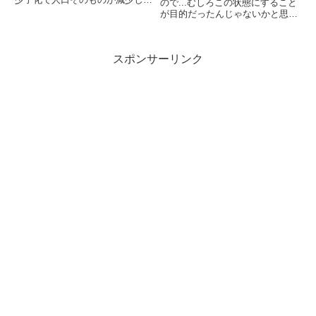
ので...むしろこの状態にすること
いる。商売をする市場としては国
が目的だったんじゃないかと思え
内は縮小するだけなので、どんな
るほどです。しかも、狙い通り
に小さな企業でも、日本の市場だ
(?)の誤報さわぎ。こういう時
けを相手にせずに海外に進出しな
に、県民や地域住民に［正しい情
ければ生き残っていけない」み
スポンサーリンク
報を伝える］ために、公共図書館
た...
って何ができるのでしょうか。...