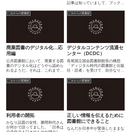
共図書館］がありました。 ・ラ
記事は知っていまして、ブックス
イブラリー82 八十二文化財団
タートの時に、オバマ大統領推薦
（長野県） ・成田山仏教図書館
の絵本ですよ...と、「おやすみな
これからの図書館
これからの図書館
成田山文化財団（千葉県）図書館
さいおつきさま」を紹介したこと
法上は、公立図書館と私立図書...
もあります。これはぜひ、すべて
の図書館員、すべてのライブ...
廃棄図書のデジタル化…応
デジタルコンテンツ流通セ
用編
ンター（DCDC）
公共図書館において、廃棄する図
長尾国立国会図書館館長の構想
書のデジタル化はどうやら認めら
「ディジタル時代の図書館と出版
れるようだ。それは、これまでに
社・読者」を受けて、自分なりに
おいても、廃棄する図書に対する
考えていることがある。そのなか
マイクロフィルム化、マイクロフ
でイメージしているのがこれ デ
これからの図書館
これからの図書館
ィッシュ化が認められていたこと
ジタルコンテンツ流通センター
による。もちろん現物は図書館か
Digital Contents Delivery Cente...
ら廃棄されなければ違法とな
る。...
利用者の開拓
正しい情報を伝えるために
図書館にできること
かなり話題の女性、勝間和代さん
が何かで語ってました。「日本は
なんだか日本中が緊張したままな
少子化で人口そのものが減少して