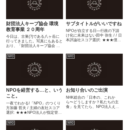
財団法人キープ協会 環境
サブタイトルがいいですね
教育事業 ２０周年
NPOが自立する日―行政の下請
け化に未来はない田中 弥生 / / 日
今日は、古巣(?)である八ヶ岳に
本評論社スコア選択: ★★★僕た
行ってきました。写真にもあると
ちがNPO活動を進めるにあたっ
おり、「財団法人キープ協会 環
て、このサブタイトルは常に肝に
境教育事業 ２０周年」の記念式
銘じていなければなりません。指
典や記念行事：講演会＆ミニライ
NPO
NPO
定管理者制度も形式は［協定］と
ブへの参加です。昨年の３月に八
いういわば、行政と指...
ヶ岳を離れて以来、１１ヶ月ぶり
の清里でした。懐かしい人たち...
NPOを経営する…と、いう
お知り合いのご出演
こと。
NHK総合の「日本の、これか
ら〜どうしますか？私たちの主
一夜でわかる!「NPO」のつくり
食」を見てたら、NPO法人えが
方加藤 哲夫 / 主婦の友社スコア
おつなげての曽根原さんが出て
選択: ★★★NPO法人が指定管理
た。そういえば、以前にもNPO
者となって図書館を運営して3年
法人フュージョン長池の富永さん
目。視察に来ていただく人と話を
NPO
NPO
も出てましたね。デジ研が登場で
したり、講演会に出かけたりする
きるようなテーマがあるとした