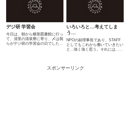
なかでは、『指定管理者制度のメ
ら......
リット／デメリット』...
デジ研 学習会
いろいろと…考えてしま
う…
今日は、朝から櫛形図書館に行っ
て、清里の清泉寮に寄り、〆は我
NPOの副理事長であり、STAFF
らがデジ研の学習会の日でした。
としてもこれから働いていきたい
今年度は、隔月で一般会員参加の
と...強く強く思う。それには...い
例会と勉強会を開催してきました
ろいろと解決しなければならない
が、今年度最後の勉強会です。テ
課題もある。そして僕たちは社会
ーマは、「パネルを作ろう」デジ
における課題解決をミッションと
タルアーカイブは、とかくバー
スポンサーリンク
した活動主体であることをなくし
チ...
てはいけない。NP...