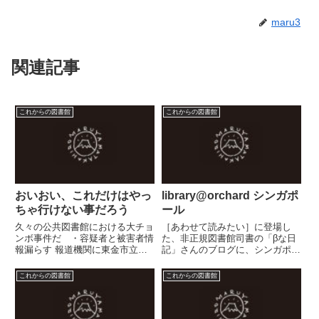
maru3
関連記事
これからの図書館
これからの図書館
おいおい、これだけはやっ
library@orchard シンガポ
ちゃ行けない事だろう
ール
久々の公共図書館における大チョ
［あわせて読みたい］に登場し
ンボ事件だ ・容疑者と被害者情
た、非正規図書館司書の「βな日
報漏らす 報道機関に東金市立図
記」さんのブログに、シンガポー
書館 47NEWS 裁判所などの司
ルの図書館のお話が出てい
法機関が法的な手続きを経た上で
た。 ・IT、機械化の先端をいく
これからの図書館
これからの図書館
ならまだしも、一介の（少々強引
シンガポール図書館 非正規図書
な）報道機関に対して行ったとい
館司書の｢βな日記」 副題
うことは、こメディアを通じ...
に、さよなら、library@orch...