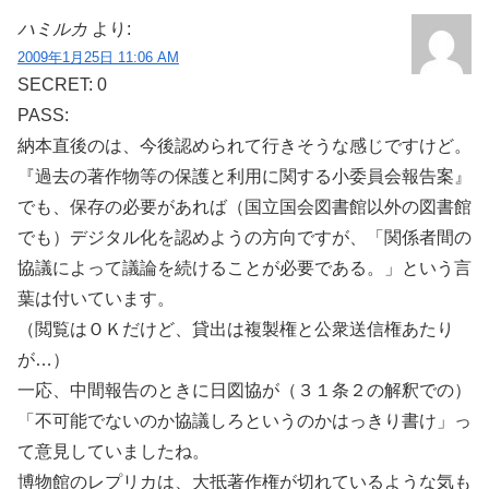
ハミルカ
より:
2009年1月25日 11:06 AM
SECRET: 0
PASS:
納本直後のは、今後認められて行きそうな感じですけど。
『過去の著作物等の保護と利用に関する小委員会報告案』
でも、保存の必要があれば（国立国会図書館以外の図書館
でも）デジタル化を認めようの方向ですが、「関係者間の
協議によって議論を続けることが必要である。」という言
葉は付いています。
（閲覧はＯＫだけど、貸出は複製権と公衆送信権あたり
が…）
一応、中間報告のときに日図協が（３１条２の解釈での）
「不可能でないのか協議しろというのかはっきり書け」っ
て意見していましたね。
博物館のレプリカは、大抵著作権が切れているような気も