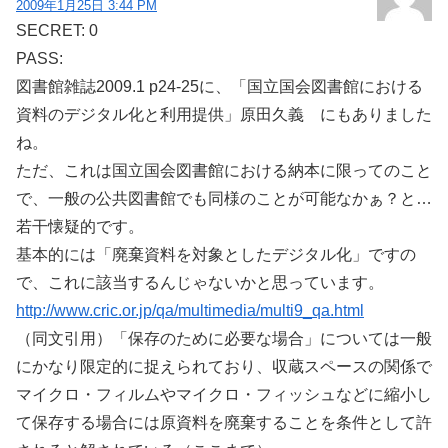
2009年1月25日 3:44 PM
SECRET: 0
PASS:
図書館雑誌2009.1 p24-25に、「国立国会図書館における
資料のデジタル化と利用提供」原田久義 にもありました
ね。
ただ、これは国立国会図書館における納本に限ってのこと
で、一般の公共図書館でも同様のことが可能なかぁ？と…
若干懐疑的です。
基本的には「廃棄資料を対象としたデジタル化」ですの
で、これに該当するんじゃないかと思っています。
http://www.cric.or.jp/qa/multimedia/multi9_qa.html
（同文引用）「保存のために必要な場合」については一般
にかなり限定的に捉えられており、収蔵スペースの関係で
マイクロ・フィルムやマイクロ・フィッシュなどに縮小し
て保存する場合には原資料を廃棄することを条件として許