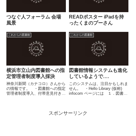
つなぐ人フォーラム 会場
READポスター iPadを持
風景
ったくまのプーさん
これからの図書館
これからの図書館
横浜市立山内図書館への指
図書館情報システムも進化
定管理者制度導入採決
しているようで….
神奈川新聞（カナコロ）さんから
このシステムは、注目かもしれま
の情報です。 ・図書館への指定
せん。 ・Hello Library (仮称)
管理者制度導入、付帯意見付きで
infocom ページには １．図書館
成立/横浜市会ぜひ、横浜のNPO
業務システムと電子図書館システ
さんや市民団体さんに、指定管理
ムの統合化 ２．情報管理方法の
者を取ってもらいたいものです。
標準化と情報発信の標準化 ３．
スポンサーリンク
いっそのこと、有力候補の企業さ
カスタマイズコストの削減 ４．
んがあれば、協同事業体という...
AS...