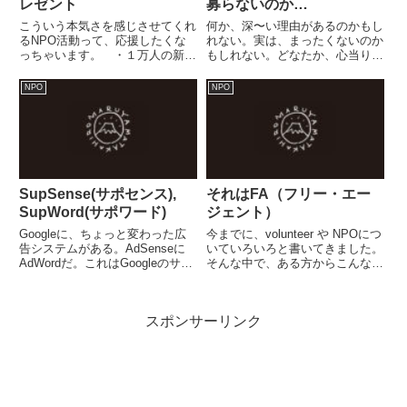
レゼント
募らないのか…
こういう本気さを感じさせてくれ
何か、深〜い理由があるのかもし
るNPO活動って、応援したくな
れない。実は、まったくないのか
っちゃいます。 ・１万人の新中
もしれない。どなたか、心当りの
学１年生にプレゼント まちミュ
ある方がいらっしゃいましたら、
ーブログ山梨県内に事務所を置
ぜひ教えてくださいませ。今年
NPO
NPO
く、特定非営利活動法人つなぐ
は、ちょっと考えることがありま
（略称：つなぐNPO）（山本育
して...ファンドレイジング, ドネ
夫理事長）が、まちミューツアー
ーションパーティ... e...
ガイ...
SupSense(サポセンス),
それはFA（フリー・エー
SupWord(サポワード)
ジェント）
Googleに、ちょっと変わった広
今までに、volunteer や NPOにつ
告システムがある。AdSenseに
いていろいろと書いてきました。
AdWordだ。これはGoogleのサイ
そんな中で、ある方からこんなご
トに広告を出すのではなく、この
指摘をうけました。どうやらうち
ページに広告を出したいな...と思
のNPO（地域資料デジタル化研
う人（企業）と、うちのページに
究会）における、山中湖情報創造
スポンサーリンク
広告を出してくれないかな...と考
館での有給職員に対する考え方
える...
は、ＦＡ（フリーエ...