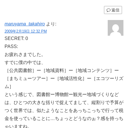
返信
maruyama_takahiro
より:
2009年2月19日 12:32 PM
SECRET: 0
PASS:
お疲れさまでした。
すでに僕の中では、
［公共図書館］ー［地域資料］ー［地域コンテンツ］ー
［まちミューツアー］ー［地域活性化］ー［エコツーリズ
ム］
という感じで、図書館ー博物館ー観光ー地域づくりなど
は、ひとつの大きな括りで捉えてまして、縦割りで予算が
つく世界では、似たようなことをあっちこっちで行って税
金を使っていることに…ちょっとどうなのぉ？感を持っち
ゃいますね。