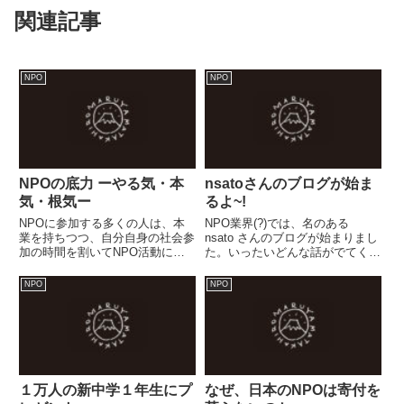
関連記事
NPO
NPO
NPOの底力 ーやる気・本
nsatoさんのブログが始ま
気・根気ー
るよ~!
NPOに参加する多くの人は、本
NPO業界(?)では、名のある
業を持ちつつ、自分自身の社会参
nsato さんのブログが始まりまし
加の時間を割いてNPO活動に関
た。いったいどんな話がでてくる
わっている。もちろん、NPO法
やら...とっても楽しみです。・
人においても有給職員というカタ
nsato の1日※う〜ん、なんだか
NPO
NPO
チで雇用され、NPO活動に専業
丸山さんがファシリテートしたん
する人もいる。ボランティアで参
だか、そそのかしたみたいだ....
加する者やそのサービスの提供
を...
１万人の新中学１年生にプ
なぜ、日本のNPOは寄付を