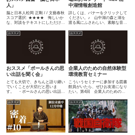
人」
中湖情報創造館
脳と日本人松岡 正剛 / / 文藝春秋
詳しくは、バナーをクリックして
スコア選択: ★★★★ 悔しいか
ください。♪ 山中湖の森と湖を
な、対談をテキストにしただけの
渡る風にふさわしい、素敵な音楽
本なのに、すごい力を持ってい
です。♪
る。こういう本を企画した人物こ
おススメ
おススメ
そ、ひょっとしら一番すごいのか
もしれない。自分自身のお正月の
課題図書にしようと思っ...
おススメ「ポールさんの思
企業人のための自然体験型
い出話を聞く会」
環境教育セミナー
とても大切で、きちんと語り継い
こういうセミナーに参加する図書
でいくことが大切だと思いま
館員がいたら、ぜひお友達になり
す。 ・ポールさんの思い出話を
たい。第4回 企業人のための自
聞く会5月はシフトが入ってしま
然体験型環境教育セミナー〜これ
ってますので、僕は6月からの参
からの企業に求められるのは自然
おススメ
おススメ
加です。---以下引用---第１回目の
環境の意味と、環境教育の意味を
ご案内です。 ●「ポールさんの
理解する人材です〜●日 程:
思い出話を聞く会、話す会」...
2007年1月19日(金)〜2...