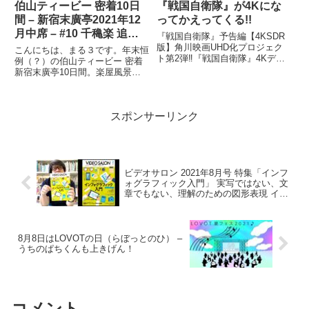
伯山ティービー 密着10日
『戦国自衛隊』が4Kにな
間 – 新宿末廣亭2021年12
ってかえってくる!!
月中席 – #10 千穐楽 追加 –
『戦国自衛隊』予告編【4KSDR
毎日更新、楽屋風景がほん
版】角川映画UHD化プロジェク
こんにちは、まる３です。年末恒
ト第2弾‼『戦国自衛隊』4Kデジ
とに楽しい動画です。
例（？）の伯山ティービー 密着
タル修復 Ultra HD Blu-ray【HDR
新宿末廣亭10日間。楽屋風景が
版】（4K Ultra HD Blu-ray＋Blu-
楽しいですね。【密着#01】新宿
ray＋特典Blu-ray＋CD 計4枚組...
末廣亭2021年12月中席 〜ただい
ま〜2021年12月中席（11〜20
スポンサーリンク
日）新宿末廣亭・夜の部のレポー
ト動画を毎日お届...
ビデオサロン 2021年8月号 特集「インフ
ォグラフィック入門」 実写ではない、文
章でもない、理解のための図形表現 イン
フォグラフィックとモーショングラフィ
ック – まがじんマガジン
8月8日はLOVOTの日（らぼっとのひ） –
うちのぱちくんも上きげん！
コメント