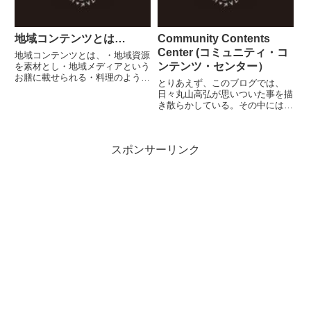
地域コンテンツとは…
Community Contents
Center (コミュニティ・コ
地域コンテンツとは、・地域資源
ンテンツ・センター）
を素材とし・地域メディアという
お膳に載せられる・料理のような
とりあえず、このブログでは、
ものである。『食べ物』と同じ階
日々丸山高弘が思いついた事を描
層にある言葉をつくるとしたら、
き散らかしている。その中には、
それは『知り物』と言えるだろ
いつか何かの名称で使われるんじ
う。『料理』と同じ階層となる言
ゃないかな...使っていただいたら
葉が、『地域コンテンツ』なので
いいなぁ...的に、ネーミングやら
あ...
スポンサーリンク
コンセプトメイキングやら、時に
はロゴマークづくりやらを...