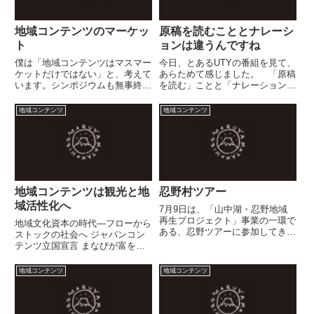
地域コンテンツのマーケッ
原稿を読むこととナレーシ
ト
ョンは違うんですね
僕は「地域コンテンツはマスマー
今日、とあるUTYの番組を見て、
ケットだけではない」と、考えて
あらためて感じました。 「原稿
います。シンポジウムも無事終了
を読む」ことと「ナレーション」
し、むしろ次の一手、その次の一
「語り」とは違うひとつの番組
手に注目（？）が集まりそうで
で、これほどはっきりわかるとい
地域コンテンツ
地域コンテンツ
す。ただ、昨日のシンポジウムで
うのも、凄いですね。※やっぱり
は、政策側、放送局や新聞社側と
来年は、あの勉強をしておこうか
どちらかといえば、コンテンツを
な....【参考】 2008年...
持...
地域コンテンツは観光と地
忍野村ツアー
域活性化へ
7月9日は、「山中湖・忍野地域
再生プロジェクト」事業の一環で
地域文化資本の時代―フローから
ある、忍野ツアーに参加してきま
ストックの社会へ ジャパンコン
す。そういえば、観光客目線で、
テンツ立国宣言 まなびが富を創
忍野村を見たことはなかったな
る日本地域資源学会 / 地域経営研
ぁ。
究所 まち歩きが観光を変える―
地域コンテンツ
地域コンテンツ
長崎さるく博プロデューサー・ノ
ート茶谷 幸治 / 学芸出版社 祭旅
市場―イベントツーリ...