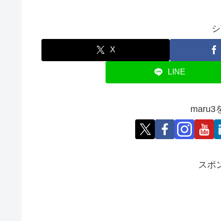
シ
X
LINE
maru
スポ