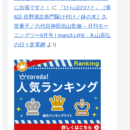
に出張ですと！
に
『ひらばのひと』［第
6話 佐野源左衛門駆け付け／鉢の木］久
世番子／六代目神田伯山監修 – 月刊モー
ニングツー9月号 | maru3.LIFE - 丸山高弘
の日々是電網
より