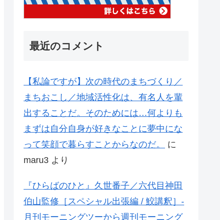
最近のコメント
【私論ですが】次の時代のまちづくり／
まちおこし／地域活性化は、有名人を輩
出することだ。そのためには…何よりも
まずは自分自身が好きなことに夢中にな
って笑顔で暮らすことからなのだ。
に
maru3
より
『ひらばのひと』久世番子／六代目神田
伯山監修［スペシャル出張編 / 鮫講釈］-
月刊モーニングツーから週刊モーニング