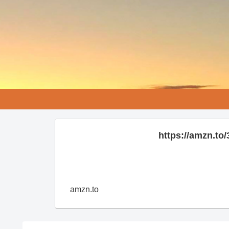
https://amzn.t
amzn.to