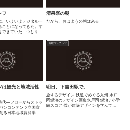
レフ
清泉寮の朝
に、いよいよデジタル一
だから、おはようの朝は来る
ることになってきた。す
できていた...つもりな
揺れるんです。これを購
ど... OLYMPUS デジタ
地域コンテンツ
-420 ダブルズー...
ツは観光と地域活性
明日、下吉田駅で。
旅するデザイン 鉄道でめぐる九州 水戸
岡鋭治のデザイン画集水戸岡 鋭治 / 小学
時代―フローからストッ
館スコア:僕が建築デザインを学んでい
ャパンコンテンツ立国宣
る学生だったころ...なのでもう27年も前
創る日本地域資源学会 /
のこと。恐れを知らないが故に、飛び込
 まち歩きが観光を変え
みで［アルバイト］させていただいたの
博プロデューサー・ノー
が、ドーン...
学芸出版社 祭旅市場―イ