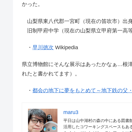
かった。
山梨県東八代郡一宮町（現在の笛吹市）出
旧制甲府中学（現在の山梨県立甲府第一高等
・
早川徳次
Wikipedia
県立博物館にそんな展示はあったかなぁ…根
れたと書かれてます）。
・
都会の地下に夢をもとめて～地下鉄の父
maru3
平日は山中湖村の森の中にある図書
活用したコワーキングスペースもあ