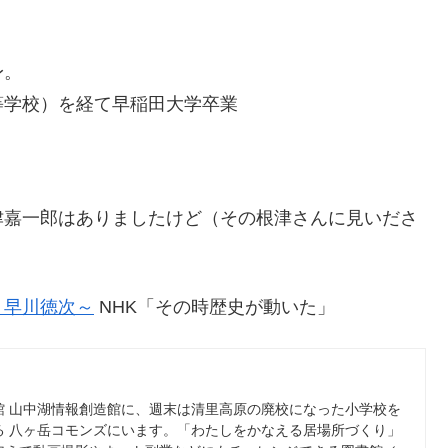
身。
学校）を経て早稲田大学卒業
津嘉一郎はありましたけど（その根津さんに見いださ
・早川徳次～
NHK「その時歴史が動いた」
館 山中湖情報創造館に、週末は清里高原の廃校になった小学校を
る 八ヶ岳コモンズにいます。「わたしをかなえる居場所づくり」