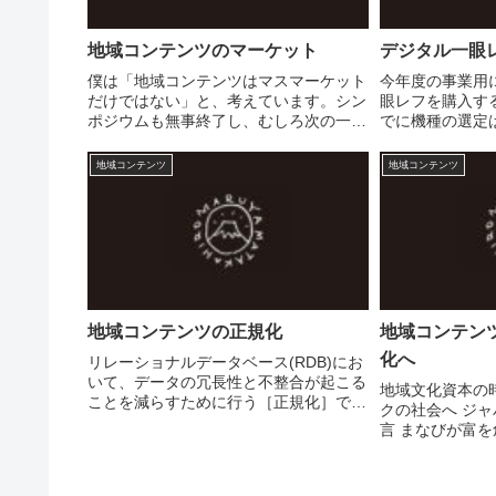
地域コンテンツのマーケット
デジタル一眼
僕は「地域コンテンツはマスマーケット
今年度の事業用
だけではない」と、考えています。シン
眼レフを購入す
ポジウムも無事終了し、むしろ次の一
でに機種の選定は
手、その次の一手に注目（？）が集まり
んだけど、心が
そうです。ただ、昨日のシンポジウムで
入予定...なんだけ
地域コンテンツ
地域コンテンツ
は、政策側、放送局や新聞社側とどちら
ル一眼レフカメラ E
かといえば、コンテンツを持...
地域コンテンツの正規化
地域コンテン
化へ
リレーショナルデータベース(RDB)にお
いて、データの冗長性と不整合が起こる
地域文化資本の
ことを減らすために行う［正規化］であ
クの社会へ ジ
るが、これは［地域コンテンツ］にもあ
言 まなびが富を
てはまる。テレビ、ラジオ、新聞、雑誌
地域経営研究所
から地域のフリーペーパー、ウェブサイ
る―長崎さるく
トなど様々なメディア...
ト茶谷 幸治 / 