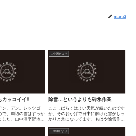
maru3
山中湖だより
カッコイイ!!
除雪…というよりも砕氷作業
デン、デン。レッツゴ
ここしばらくはよい天気が続いたのです
めで、周辺の雪はすっか
が、そのおかげで日中に解けた雪がしっ
ました。山中湖平野地区
かりと氷になってます。もはや除雪作業
まで...と時間制限はある
ではなく、砕氷作業の域...かも。まず
入は解禁です。※氷の状
は、利用者さんの安全確保のために、駐
山中湖だより
わります。危険ですの
車場から情報創造館に至る通路を砕氷。