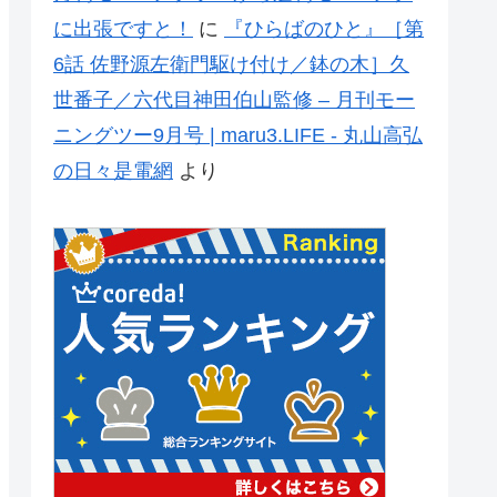
に出張ですと！
に
『ひらばのひと』［第
6話 佐野源左衛門駆け付け／鉢の木］久
世番子／六代目神田伯山監修 – 月刊モー
ニングツー9月号 | maru3.LIFE - 丸山高弘
の日々是電網
より