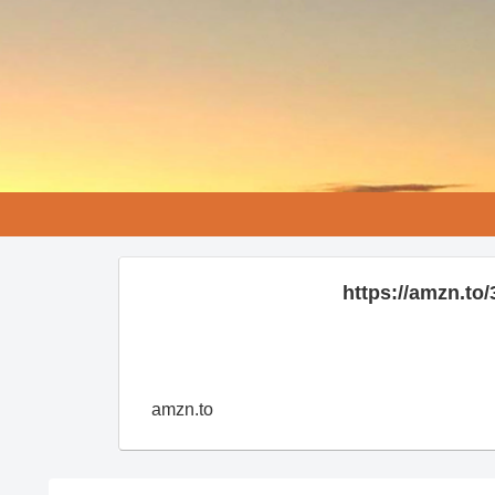
https://amzn.t
amzn.to