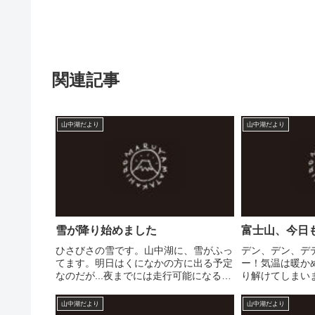
関連記事
山中湖だより
山中湖だより
雪が降り始めました
富士山、今日も
ひさびさの雪です。山中湖に、雪がふっ
デン、デン、デ
てます。明日はくになかの方に出る予定
ー！気温は暖か
なのだが...夜までには走行可能になるだ
り解けてしまい
ろうか。
では、午前10時
ものの、氷上乗
山中湖だより
山中湖だより
況は日ごとにか