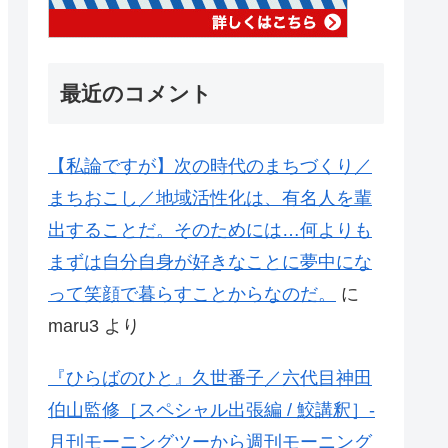
最近のコメント
【私論ですが】次の時代のまちづくり／
まちおこし／地域活性化は、有名人を輩
出することだ。そのためには…何よりも
まずは自分自身が好きなことに夢中にな
って笑顔で暮らすことからなのだ。
に
maru3
より
『ひらばのひと』久世番子／六代目神田
伯山監修［スペシャル出張編 / 鮫講釈］-
月刊モーニングツーから週刊モーニング