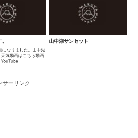
の注意...
日中の気温が高い時間帯...
す。
山中湖サンセット
雪になりました。山中湖
o! 天気動画はこちら動画
 YouTube
ンサーリンク