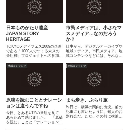
日本ものがたり遺産
市民メディアは、小さなマ
JAPAN STORY
スメディア…なのだろう
HERITAGE
か？
TOKYOメディフェス2009の企画
仕事がら、デジタルアーカイブや
である「1000人でつくる未来の
地域メディア、市民メディア、地
番組欄」プロジェクトへの参加企
域コンテンツなどには、それなり
画として作ってみました。物語の
に関心を持っている。かつては、
カタチ（スタイル） ・5W1Hの
ストリーミング技術が始まったば
地域コンテンツ
地域コンテンツ
ある物語 When Where Who
かりのころに、清里でのイベント
What Why How ・10分未満...
（「フィールド・バレエ コンサ
ート」をISDNでストリーミン...
原稿を読むこととナレーシ
まち歩き、ぶらり旅
ョンは違うんですね
昨日は、横浜の関内に出没。前の
記事にも書いたように、知人のお
今日、とあるUTYの番組を見て、
別れ会だ。ただ、その前に横浜に
あらためて感じました。 「原稿
住んでいる友人と昼食。普通の主
を読む」ことと「ナレーション」
婦なんだけど、彼女が実に印象深
「語り」とは違うひとつの番組