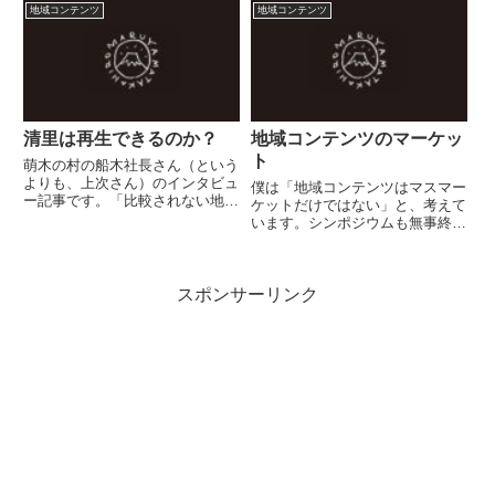
いことをしてくれたのだ。関内の
で、これほどはっきりわかるとい
地域コンテンツ
地域コンテンツ
駅で待ち合わせをし、あらかじめ
うのも、凄いですね。※やっぱり
決めていた天ぷら屋さんに行っ
来年は、あの勉強をしておこうか
た...
な....【参考】 2008年...
清里は再生できるのか？
地域コンテンツのマーケッ
ト
萌木の村の船木社長さん（という
よりも、上次さん）のインタビュ
僕は「地域コンテンツはマスマー
ー記事です。「比較されない地域
ケットだけではない」と、考えて
づくり」萌木の村株式会社 社
います。シンポジウムも無事終了
長 舩木 上次さん 八ヶ岳ジャー
し、むしろ次の一手、その次の一
ナルちょっと人が丸くなった感じ
手に注目（？）が集まりそうで
もします。もちょっと本音で言っ
す。ただ、昨日のシンポジウムで
てよ〜...って感じです（テキ...
スポンサーリンク
は、政策側、放送局や新聞社側と
どちらかといえば、コンテンツを
持...