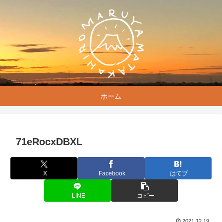
ホーム
71eRocxDBXL
X
Facebook
はてブ
LINE
コピー
2021.12.19