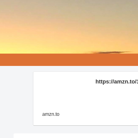
https://amzn.t
amzn.to