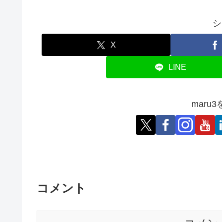
シ
X
LINE
maru
コメント