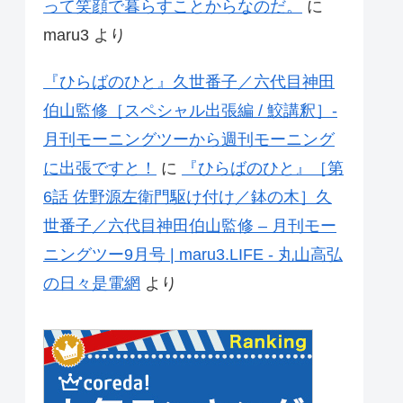
って笑顔で暮らすことからなのだ。
に
maru3
より
『ひらばのひと』久世番子／六代目神田
伯山監修［スペシャル出張編 / 鮫講釈］-
月刊モーニングツーから週刊モーニング
に出張ですと！
に
『ひらばのひと』［第
6話 佐野源左衛門駆け付け／鉢の木］久
世番子／六代目神田伯山監修 – 月刊モー
ニングツー9月号 | maru3.LIFE - 丸山高弘
の日々是電網
より