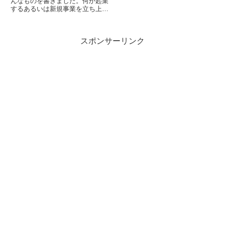
んなものを書きました。何か起業
するあるいは新規事業を立ち上げ
る際に、やっておきたいWebのあ
れやこれやをまとめてみたもので
す。多分すぐに加筆したくなった
スポンサーリンク
こともありますが、ひとまずこの
書き出したあたりを解説したい...