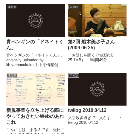
ン会議に参加しながら、いろいろ
年マガジン33号2019年07月17日
なことを考えていたりします。そ
(水)発売少年マンガ雑誌ならでは
未分類
未分類
の中で、これまでの図書館をフレ
ということか、監督と出演者（声
ームワークで捉え直し、この先の
優）、音楽などを取り上げてま
図書館なのか「図書館」（仮...
す。ページの角が応募...
青ペンギンの「ドネイトく
第2回 船木美さ子さん
ん」
(2009.06.25)
青ペンギンの「ドネイトくん」,
・お話しを聞く (mp3形式
originally uploaded by
25.1MB） 1時間49分
lib.yamanakako.山中湖情報創造
館の新しいマスコット青ペンギン
の「ドネイトくん」です。どう
未分類
未分類
ぞ、よろしく！
新規事業を立ち上げる際に
twilog 2010.04.12
やっておきたいWebのあれ
文字数多過ぎで…入らず… ・
これ
twilog 2010.04.12
こんにちは、まる３です。先日こ