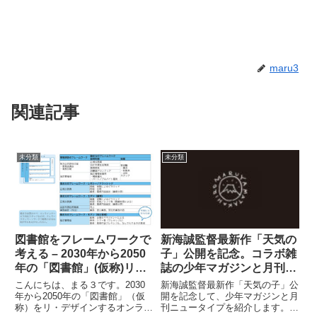
maru3
関連記事
未分類
未分類
図書館をフレームワークで
新海誠監督最新作「天気の
考える – 2030年から2050
子」公開を記念。コラボ雑
年の「図書館」(仮称)リ・
誌の少年マガジンと月刊ニ
デザイン
ュータイプを動画で紹介し
こんにちは、まる３です。2030
新海誠監督最新作「天気の子」公
ます。
年から2050年の「図書館」（仮
開を記念して、少年マガジンと月
称）をリ・デザインするオンライ
刊ニュータイプを紹介します。少