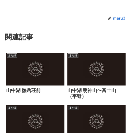
maru3
関連記事
まち録
まち録
山中湖 撫岳荘前
山中湖 明神山〜富士山
（平野）
まち録
まち録