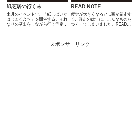
紙芝居の行く末…
READ NOTE
来月のイベントで、「紙しばいが
疲労が大きくなると...頭が暴走す
はじまるよ〜」を開催する。それ
る...暴走のはてに、こんなものを
なりの演出をしながら行う予定な
つくってしまいました。READ
のだが、ふと紙芝居を考える機会
NOTEかたがみ...いやぁ〜、ただ
となった。一見、紙芝居って時代
の「読書日記」ですから。元ネタ
錯誤的なところがあり、子どもた
はこちら 小学生100冊読書日記―
スポンサーリンク
ちは3DCGの効いたゲームや映画
フィンランド・メソッドで本が好
／アニメなどに関心があるから...
きになる ...