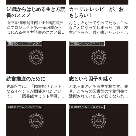
14歳からはじめる生き方読
カーリル レシピ が、お
書のススメ
もしろい！
山中湖情報創造館TEENS読書推
おもしろがってやってたら、こん
進プロジェクト第一弾14歳から
なことになってしまった（嬉！左
はじめる生き方読書のススメ最
右どちらも、僕が書いたレシピ！
近、本のタイトルやシリーズ名に
みなさんにもお奨めします。カー
やたらと“14歳”が目立つようにな
リル レシピ正直なところでいう
図書館ゲーム／プログラム
図書館ゲーム／プログラム
ってきた。いま、まさに14歳ま
と…（これはカーリルの存亡に関
っただ中のティーンズたちと、か
わる問題）…、ここで本の表紙を
つて14歳だったことのある...
クリックして Amazon の...
読書推進のために
志という因子を継ぐ
豊島区では、「図書館サミット」
とある町のとある中学校です。先
なるイベントが開催されたとい
月、こちらの図書館の学校司書で
う。 ・図書館サミット開幕、活
活躍されていた方が亡くなられた
字離れを議論 YOMIURI
という報に接しました。今年の１
ONLINE ・「時代を変える 図書
月に北米の図書館を視察に行か
図書館ゲーム／プログラム
図書館ゲーム／プログラム
館サミット」を開催します－参加
れ、帰国後READポスターを日本
者・作文募集－ 年増区立図書館
でも展開したいとの志を持ってい
とっても興味深い内容ですし...
らっしゃいました。この話は、
た...