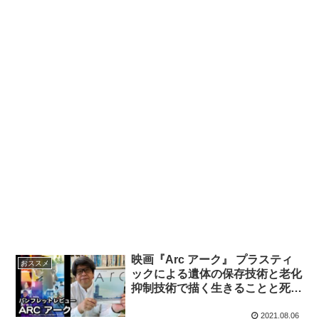
映画『Arc アーク』 プラスティ
おススメ
ックによる遺体の保存技術と老化
抑制技術で描く生きることと死ぬ
ことへのSF的アプローチ – まる
３のパンフレットレビュー
2021.08.06